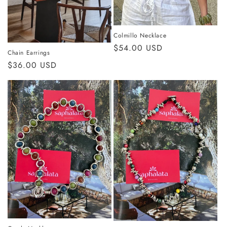
Colmillo Necklace
Precio
$54.00 USD
Chain Earrings
habitual
Precio
$36.00 USD
habitual