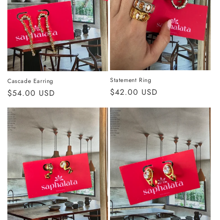
Statement Ring
Cascade Earring
Precio
$42.00 USD
Precio
$54.00 USD
habitual
habitual