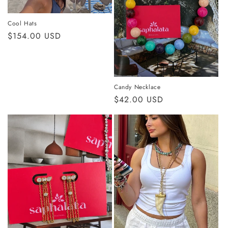
ó
n
Cool Hats
Precio
$154.00 USD
:
habitual
Candy Necklace
Precio
$42.00 USD
habitual