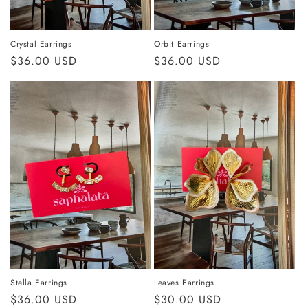
Crystal Earrings
Orbit Earrings
Precio
$36.00 USD
Precio
$36.00 USD
habitual
habitual
Stella Earrings
Leaves Earrings
Precio
$36.00 USD
Precio
$30.00 USD