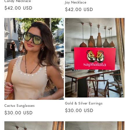
Candy Necklace
Joy Necklace
Precio
$42.00 USD
Precio
$42.00 USD
habitual
habitual
Gold & Silver Earrings
Cactus Sunglasses
Precio
$30.00 USD
Precio
$30.00 USD
habitual
habitual