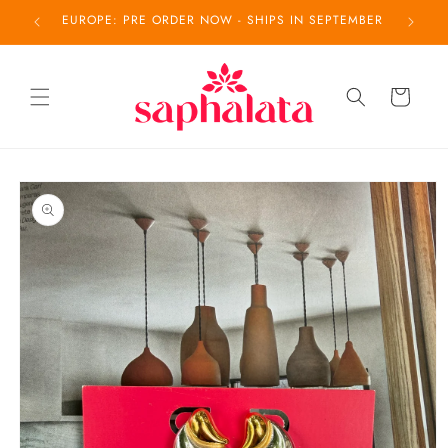
Ir
EUROPE: PRE ORDER NOW - SHIPS IN SEPTEMBER
directamente
al contenido
Carrito
Ir
directamente
a la
información
del producto