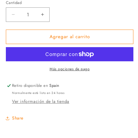
Cantidad
Reducir
Aumentar
cantidad
cantidad
para
para
Agregar al carrito
Gold
Gold
&amp;
&amp;
Silver
Silver
Earrings
Earrings
Más opciones de pago
Retiro disponible en
Spain
Normalmente está listo en 24 horas
Ver información de la tienda
Share